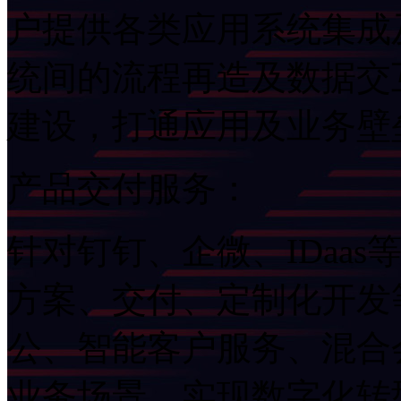
户提供各类应用系统集成及
统间的流程再造及数据交互
建设，打通应用及业务
产品交付服务：
针对钉钉、企微、ID
方案、交付、定制化
公、智能客户服务、混
业务场景，实现数字化