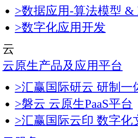
>数据应用-算法模型 & 
>数字化应用开发
云
云原生产品及应用平台
>汇赢国际研云 研制
>磐云 云原生PaaS平台
>汇赢国际云印 数字化