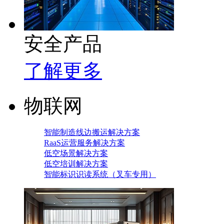
安全产品
了解更多
物联网
智能制造线边搬运解决方案
RaaS运营服务解决方案
低空场景解决方案
低空培训解决方案
智能标识识读系统（叉车专用）