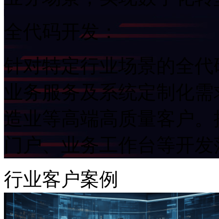
全代码开发：
针对特定行业场景的全代码
业务服务及系统定制化需求。重
造业等高端高质量客户。提
门户、业务工作台等开
行业客户案例