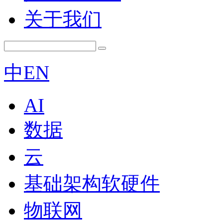
关于我们
中
EN
AI
数据
云
基础架构软硬件
物联网