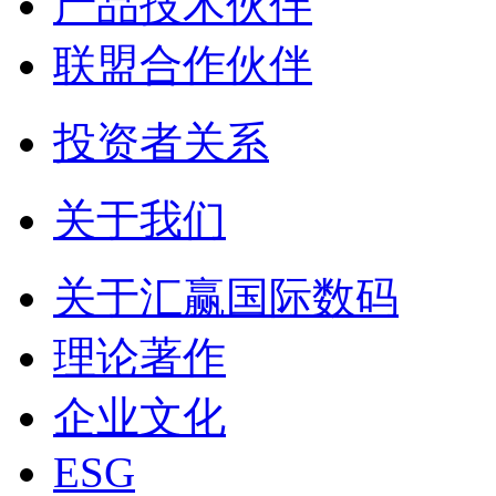
产品技术伙伴
联盟合作伙伴
投资者关系
关于我们
关于汇赢国际数码
理论著作
企业文化
ESG