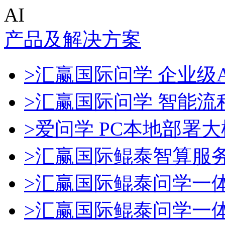
AI
产品及解决方案
>汇赢国际问学 企业级A
>汇赢国际问学 智能流
>爱问学 PC本地部署
>汇赢国际鲲泰智算服
>汇赢国际鲲泰问学一
>汇赢国际鲲泰问学一体机