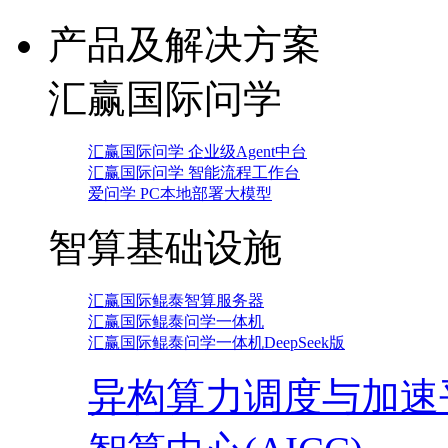
产品及解决方案
汇赢国际问学
汇赢国际问学 企业级Agent中台
汇赢国际问学 智能流程工作台
爱问学 PC本地部署大模型
智算基础设施
汇赢国际鲲泰智算服务器
汇赢国际鲲泰问学一体机
汇赢国际鲲泰问学一体机DeepSeek版
异构算力调度与加速