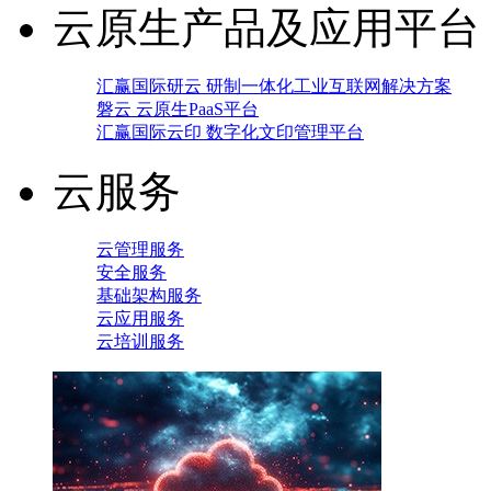
云原生产品及应用平台
汇赢国际研云 研制一体化工业互联网解决方案
磐云 云原生PaaS平台
汇赢国际云印 数字化文印管理平台
云服务
云管理服务
安全服务
基础架构服务
云应用服务
云培训服务