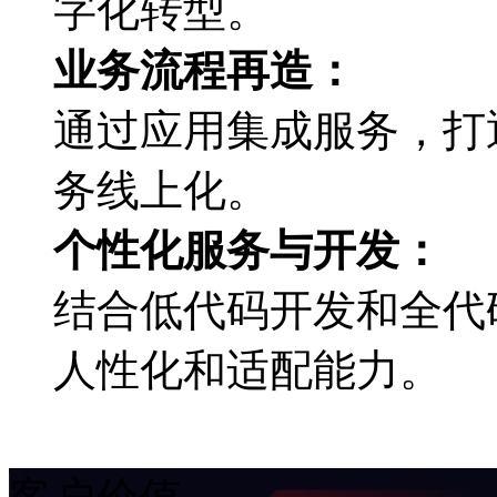
字化转型。
业务流程再造：
通过应用集成服务，
务线上化。
个性化服务与开发：
结合低代码开发和全代码
人性化和适配能力。